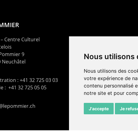
OMMIER
– Centre Culturel
elois
 Pommier 9
Nous utilisons
 Neuchâtel
Nous utilisons des cook
votre expérience de na
ration : +41 32 725 03 03
contenu personnalisé et
rie : +41 32 725 05 05
notre site et pour com
t@lepommier.ch
J'accepte
Je refus