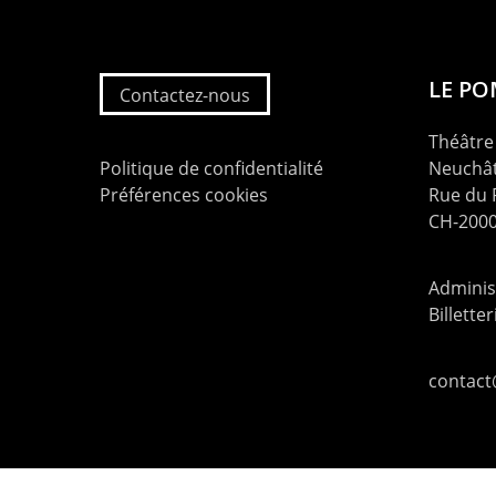
LE P
Contactez-nous
Théâtre 
Politique de confidentialité
Neuchât
Préférences cookies
Rue du
CH-2000
Administ
Billette
contac