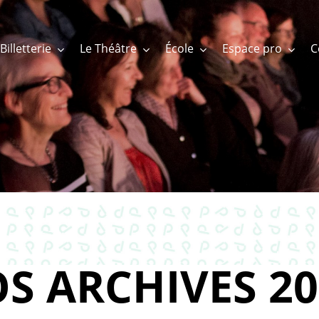
Billetterie
Le Théâtre
École
Espace pro
S ARCHIVES 20