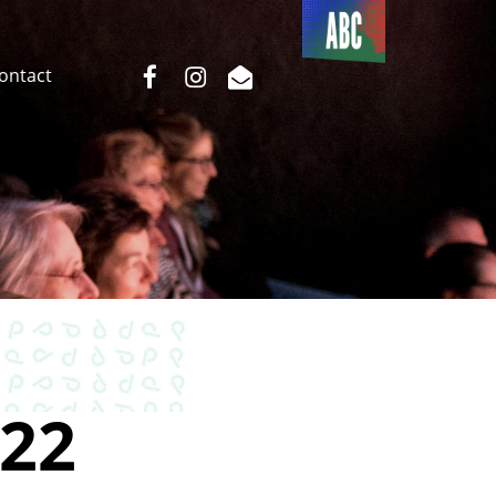
Du côté
de l’ABC
facebook
instagram
email
Contact
22