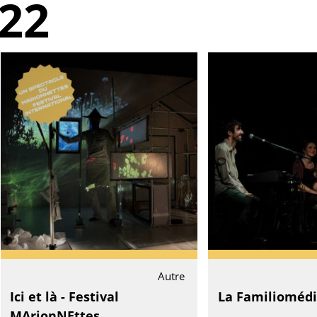
22
Autre
Ici et là - Festival
La Familioméd
MArionNEttes