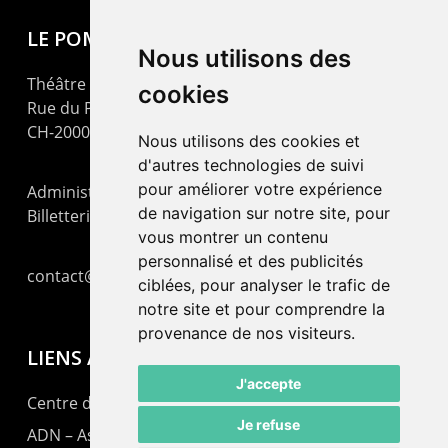
LE POMMIER
Nous utilisons des
Théâtre – Centre Culturel Neuchâtelois
cookies
Rue du Pommier 9
CH-2000 Neuchâtel
Nous utilisons des cookies et
d'autres technologies de suivi
pour améliorer votre expérience
Administration : +41 32 725 03 03
de navigation sur notre site, pour
Billetterie : +41 32 725 05 05
vous montrer un contenu
personnalisé et des publicités
contact@lepommier.ch
ciblées, pour analyser le trafic de
notre site et pour comprendre la
provenance de nos visiteurs.
LIENS AMIS
J'accepte
Centre de culture ABC
Je refuse
ADN – Association Danse Neuchâtel