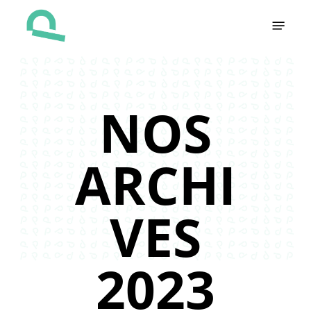
Skip
Menu
to
main
content
NOS
ARCHI
VES
2023