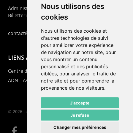
Nous utilisons des
Administration : +41 32 725 03 03
Billetterie : +41 32 725 05 05
cookies
Nous utilisons des cookies et
contact@lepommier.ch
d'autres technologies de suivi
pour améliorer votre expérience
de navigation sur notre site, pour
LIENS AMIS
vous montrer un contenu
personnalisé et des publicités
Centre de culture ABC
ciblées, pour analyser le trafic de
ADN – Association Danse Neuchâtel
notre site et pour comprendre la
provenance de nos visiteurs.
J'accepte
© 2026 Le Pommier.
Je refuse
Changer mes préférences
facebook
instagram
email