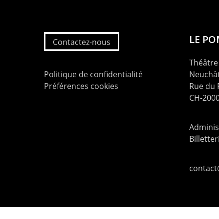
LE P
Contactez-nous
Théâtre 
Politique de confidentialité
Neuchât
Préférences cookies
Rue du
CH-2000
Administ
Billette
contac