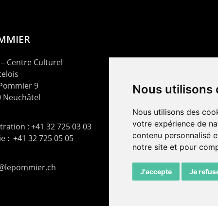
OMMIER
– Centre Culturel
elois
 Pommier 9
Nous utilisons
 Neuchâtel
Nous utilisons des cook
votre expérience de na
ration : +41 32 725 03 03
contenu personnalisé et
rie : +41 32 725 05 05
notre site et pour com
t@lepommier.ch
J'accepte
Je refus