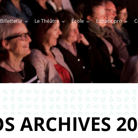
Billetterie
Le Théâtre
École
Espace pro
S ARCHIVES 20