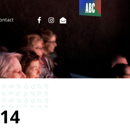
Du côté
de l’ABC
facebook
instagram
email
Contact
14