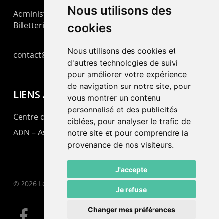
Nous utilisons des
Administration : +41 32 725 03 03
Billetterie : +41 32 725 05 05
cookies
Nous utilisons des cookies et
contact@lepommier.ch
d'autres technologies de suivi
pour améliorer votre expérience
de navigation sur notre site, pour
LIENS AMIS
vous montrer un contenu
personnalisé et des publicités
Centre de culture ABC
ciblées, pour analyser le trafic de
ADN – Association Danse Neuchâtel
notre site et pour comprendre la
provenance de nos visiteurs.
J'accepte
© 2026 Le Pommier.
Je refuse
Changer mes préférences
facebook
instagram
email