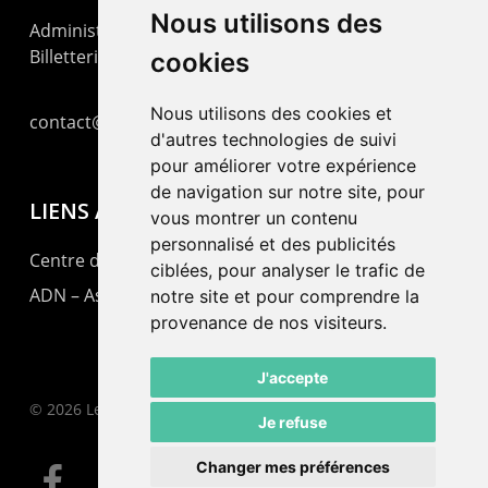
Nous utilisons des
Administration : +41 32 725 03 03
Billetterie : +41 32 725 05 05
cookies
Nous utilisons des cookies et
contact@lepommier.ch
d'autres technologies de suivi
pour améliorer votre expérience
de navigation sur notre site, pour
LIENS AMIS
vous montrer un contenu
personnalisé et des publicités
Centre de culture ABC
ciblées, pour analyser le trafic de
ADN – Association Danse Neuchâtel
notre site et pour comprendre la
provenance de nos visiteurs.
J'accepte
© 2026 Le Pommier.
Je refuse
Changer mes préférences
facebook
instagram
email