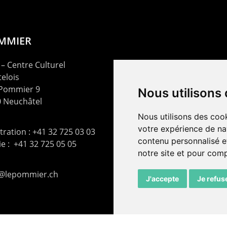
OMMIER
– Centre Culturel
elois
 Pommier 9
Nous utilisons
 Neuchâtel
Nous utilisons des cook
votre expérience de na
ration : +41 32 725 03 03
contenu personnalisé et
rie : +41 32 725 05 05
notre site et pour com
t@lepommier.ch
J'accepte
Je refus