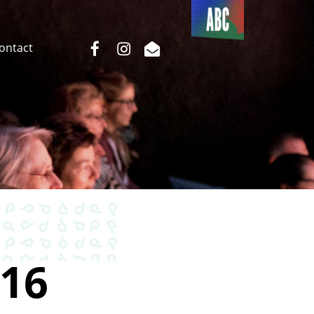
Du côté
de l’ABC
facebook
instagram
email
Contact
16