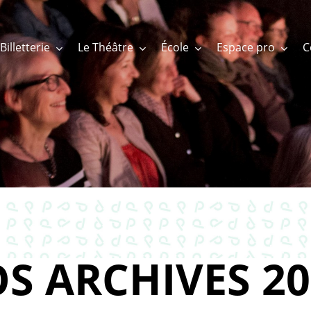
Billetterie
Le Théâtre
École
Espace pro
S ARCHIVES 20