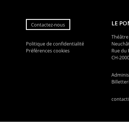
LE P
Contactez-nous
Théâtre 
Politique de confidentialité
Neuchât
Préférences cookies
Rue du
CH-2000
Administ
Billette
contac