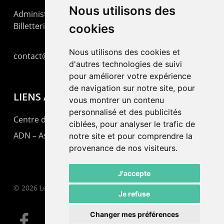
Nous utilisons des
Administration : +41 32 725 03 03
Billetterie : +41 32 725 05 05
cookies
Nous utilisons des cookies et
contact@lepommier.ch
d'autres technologies de suivi
pour améliorer votre expérience
de navigation sur notre site, pour
LIENS AMIS
vous montrer un contenu
personnalisé et des publicités
Centre de culture ABC
ciblées, pour analyser le trafic de
ADN – Association Danse Neuchâtel
notre site et pour comprendre la
provenance de nos visiteurs.
J'accepte
© 2026 Le Pommier.
Je refuse
Changer mes préférences
facebook
instagram
email