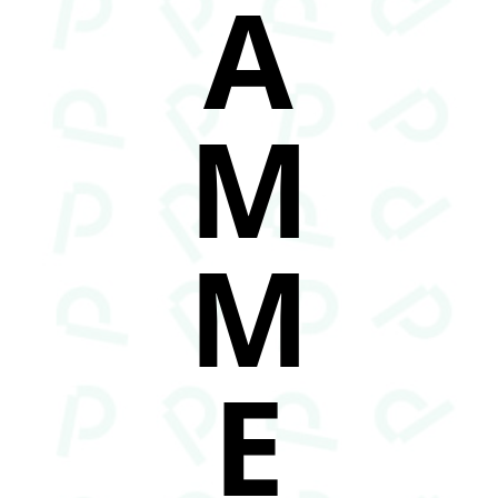
A
M
M
E