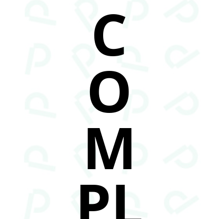
C
O
M
PL