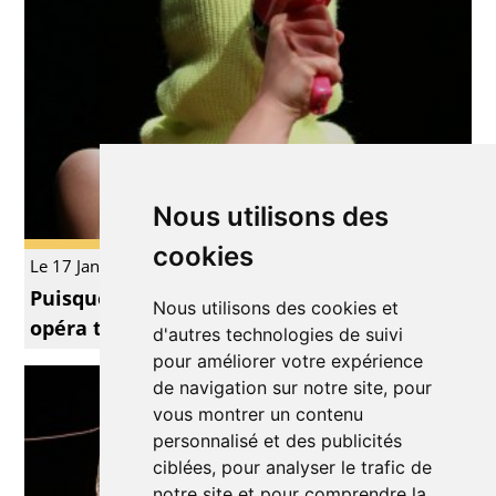
Nous utilisons des
cookies
Le 17 Jan.
Théâtre
Puisque c’est comme ça je vais faire un
Nous utilisons des cookies et
opéra toute seule
d'autres technologies de suivi
pour améliorer votre expérience
de navigation sur notre site, pour
vous montrer un contenu
personnalisé et des publicités
ciblées, pour analyser le trafic de
notre site et pour comprendre la