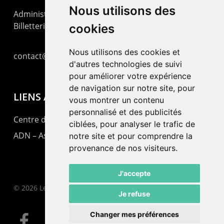
Nous utilisons des
Administration : +41 32 725 03 03
Billetterie : +41 32 725 05 05
cookies
Nous utilisons des cookies et
contact@lepommier.ch
d'autres technologies de suivi
pour améliorer votre expérience
de navigation sur notre site, pour
LIENS AMIS
vous montrer un contenu
personnalisé et des publicités
Centre de culture ABC
ciblées, pour analyser le trafic de
ADN – Association Danse Neuchâtel
notre site et pour comprendre la
provenance de nos visiteurs.
J'accepte
© 2026 Le Pommier.
Je refuse
Changer mes préférences
facebook
instagram
email