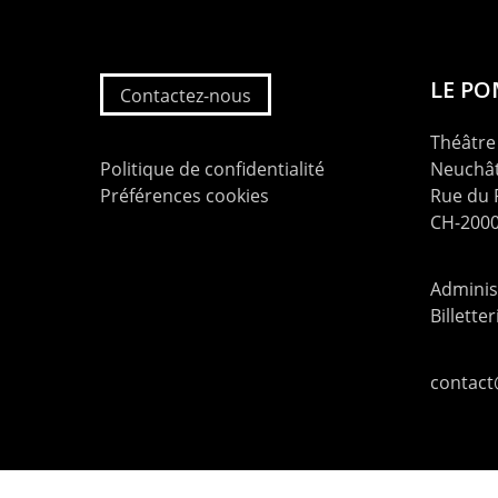
LE P
Contactez-nous
Théâtre 
Politique de confidentialité
Neuchât
Préférences cookies
Rue du
CH-2000
Administ
Billette
contac