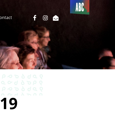
Du côté
de l’ABC
facebook
instagram
email
Contact
19