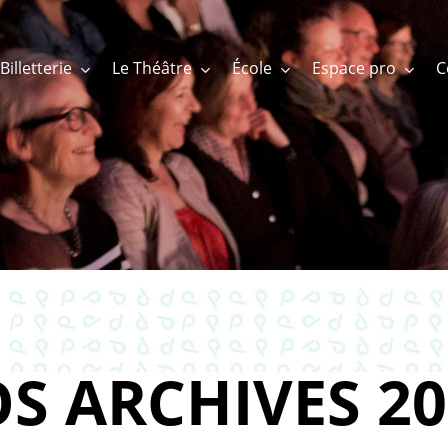
Billetterie
Le Théâtre
École
Espace pro
S ARCHIVES 20