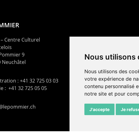
OMMIER
– Centre Culturel
elois
 Pommier 9
Nous utilisons
 Neuchâtel
Nous utilisons des cook
votre expérience de na
ration : +41 32 725 03 03
contenu personnalisé et
rie : +41 32 725 05 05
notre site et pour com
t@lepommier.ch
J'accepte
Je refus