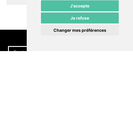
J'accepte
Je refuse
Changer mes préférences
Contactez-nous
Politique de confidentialité
Préférences cookies
LE POMMIER
Théâtre – Centre Culturel Neuchâtelois
Rue du Pommier 9
CH-2000 Neuchâtel