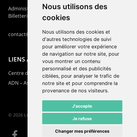
Nous utilisons des
Administration : +41 32 725 03 03
Billetterie : +41 32 725 05 05
cookies
Nous utilisons des cookies et
contact@lepommier.ch
d'autres technologies de suivi
pour améliorer votre expérience
de navigation sur notre site, pour
LIENS AMIS
vous montrer un contenu
personnalisé et des publicités
Centre de culture ABC
ciblées, pour analyser le trafic de
ADN – Association Danse Neuchâtel
notre site et pour comprendre la
provenance de nos visiteurs.
J'accepte
© 2026 Le Pommier.
Je refuse
Changer mes préférences
facebook
instagram
email