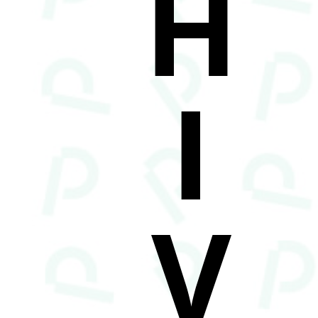
H
I
V