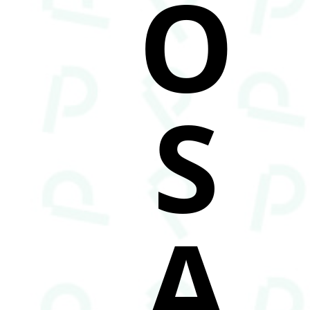
O
S
A