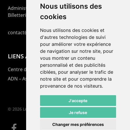
Nous utilisons des
Administration : +41 32 725 03 03
Billetterie : +41 32 725 05 05
cookies
Nous utilisons des cookies et
contact@lepommier.ch
d'autres technologies de suivi
pour améliorer votre expérience
de navigation sur notre site, pour
LIENS AMIS
vous montrer un contenu
personnalisé et des publicités
Centre de culture ABC
ciblées, pour analyser le trafic de
ADN – Association Danse Neuchâtel
notre site et pour comprendre la
provenance de nos visiteurs.
J'accepte
© 2026 Le Pommier.
Je refuse
Changer mes préférences
facebook
instagram
email