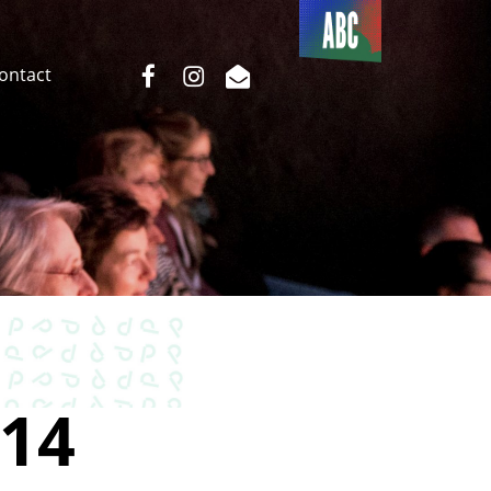
Du côté
de l’ABC
facebook
instagram
email
Contact
14