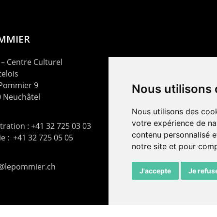
OMMIER
– Centre Culturel
elois
 Pommier 9
Nous utilisons
 Neuchâtel
Nous utilisons des cook
votre expérience de na
ration : +41 32 725 03 03
contenu personnalisé et
rie : +41 32 725 05 05
notre site et pour com
t@lepommier.ch
J'accepte
Je refus