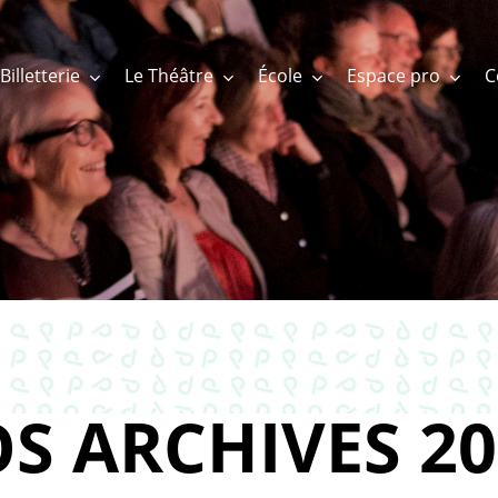
Billetterie
Le Théâtre
École
Espace pro
S ARCHIVES 20