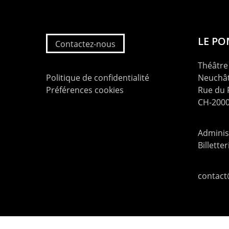
LE P
Contactez-nous
Théâtre 
Politique de confidentialité
Neuchât
Préférences cookies
Rue du
CH-2000
Administ
Billette
contac