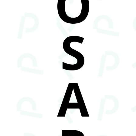
O
S
A