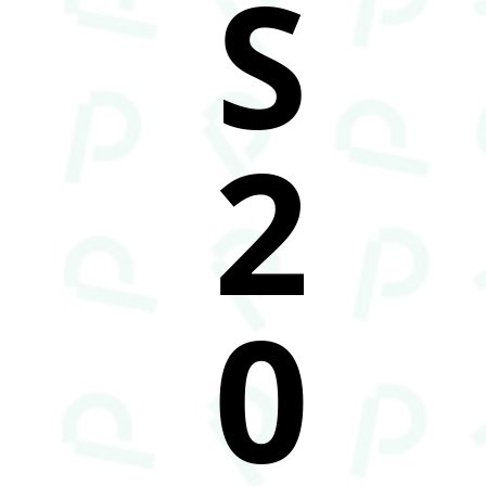
S
2
0