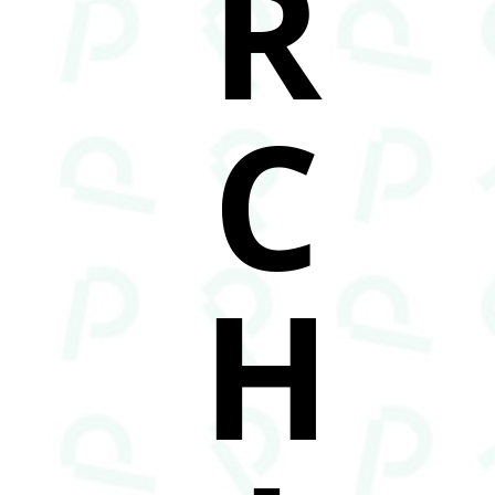
R
C
H