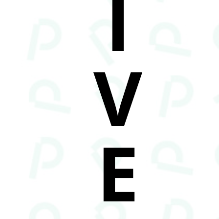
I
V
E