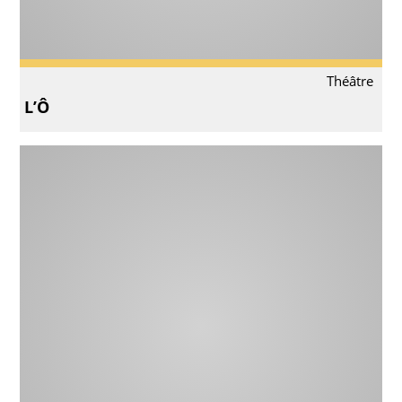
Théâtre
L’Ô