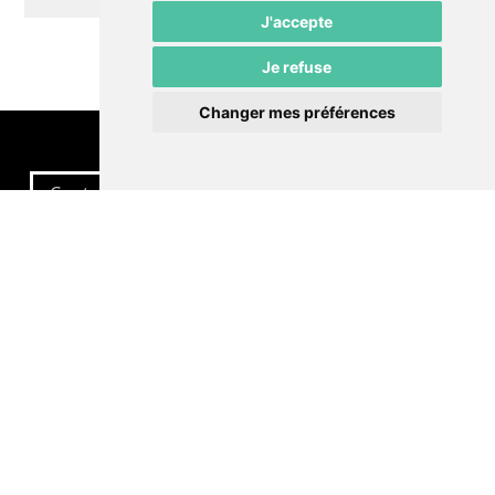
J'accepte
Je refuse
Changer mes préférences
Contactez-nous
Politique de confidentialité
Préférences cookies
LE POMMIER
Théâtre – Centre Culturel Neuchâtelois
Rue du Pommier 9
CH-2000 Neuchâtel