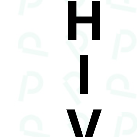
H
I
V