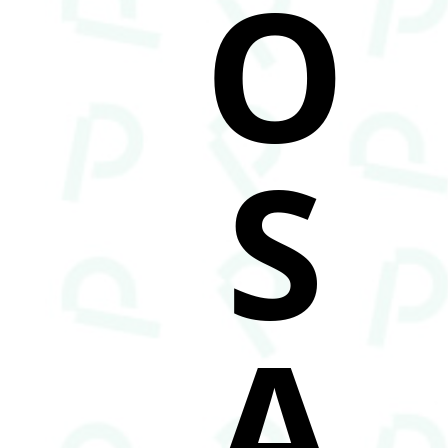
O
S
A