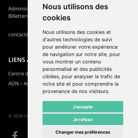
Nous utilisons des
Administration : +41 32 725 03 03
Billetterie : +41 32 725 05 05
cookies
Nous utilisons des cookies et
contact@lepommier.ch
d'autres technologies de suivi
pour améliorer votre expérience
de navigation sur notre site, pour
LIENS AMIS
vous montrer un contenu
personnalisé et des publicités
Centre de culture ABC
ciblées, pour analyser le trafic de
ADN – Association Danse Neuchâtel
notre site et pour comprendre la
provenance de nos visiteurs.
J'accepte
© 2026 Le Pommier.
Je refuse
Changer mes préférences
facebook
instagram
email