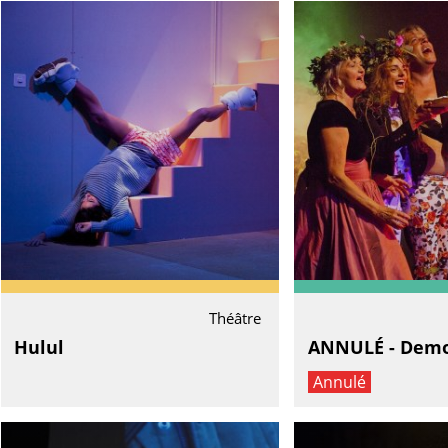
Théâtre
Hulul
ANNULÉ - Demol
Annulé