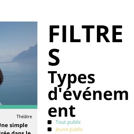
FILTRE
S
Types
d'événem
ent
Théâtre
Tout public
Une simple
Jeune public
irée dans le