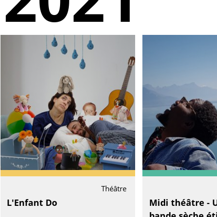
Théâtre
L'Enfant Do
Midi théâtre - 
bande sèche ét