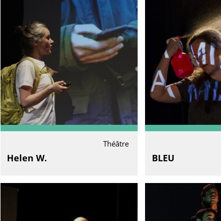
Théâtre
Helen W.
BLEU