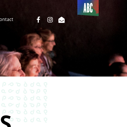
Du côté
de l’ABC
facebook
instagram
email
Contact
S