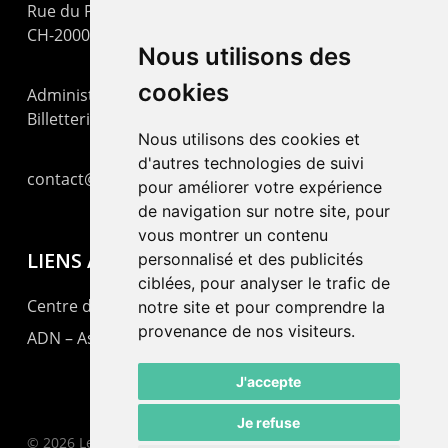
Rue du Pommier 9
CH-2000 Neuchâtel
Nous utilisons des
cookies
Administration : +41 32 725 03 03
Billetterie : +41 32 725 05 05
Nous utilisons des cookies et
d'autres technologies de suivi
contact@lepommier.ch
pour améliorer votre expérience
de navigation sur notre site, pour
vous montrer un contenu
LIENS AMIS
personnalisé et des publicités
ciblées, pour analyser le trafic de
Centre de culture ABC
notre site et pour comprendre la
provenance de nos visiteurs.
ADN – Association Danse Neuchâtel
J'accepte
Je refuse
© 2026 Le Pommier.