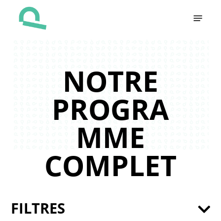
Skip
Menu
to
main
content
NOTRE
PROGRA
MME
COMPLET
FILTRES