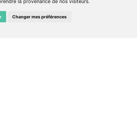
prendre la provenance de nos visiteurs.
ADN – Association Danse Neuchâtel
e
Changer mes préférences
facebook
instagram
email