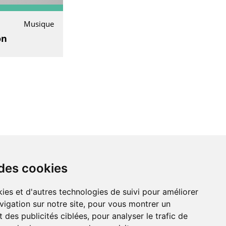
Musique
on
 des cookies
LIENS AMIS
ies et d'autres technologies de suivi pour améliorer
vigation sur notre site, pour vous montrer un
Centre de culture ABC
 des publicités ciblées, pour analyser le trafic de