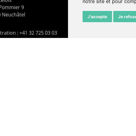
elois
notre site et pour com
 Pommier 9
 Neuchâtel
J'accepte
Je refus
ration : +41 32 725 03 03
rie : +41 32 725 05 05
t@lepommier.ch