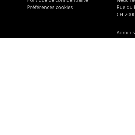
Politique de confidentialité
Neuchât
Préférences cookies
Rue du
CH-2000
Administ
Billette
contac
© 2026 Le Pommier.