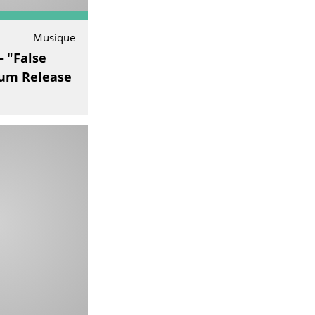
Musique
- "False
um Release