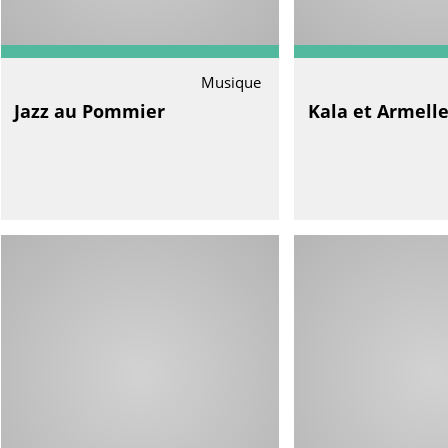
Musique
Jazz au Pommier
Kala et Armell