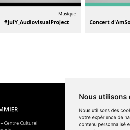
Musique
#JulY_AudiovisualProject
Concert d'AmS
Nous utilisons
OMMIER
Nous utilisons des cook
votre expérience de na
– Centre Culturel
contenu personnalisé et