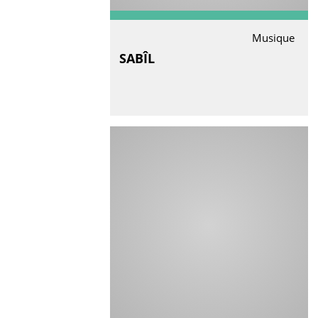
Musique
SABÎL