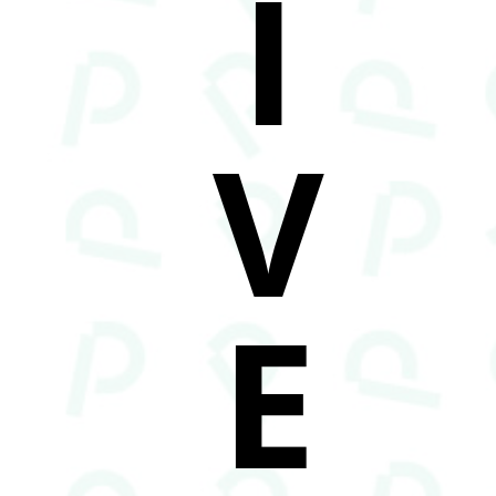
I
V
E