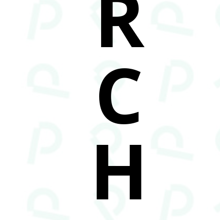
R
C
H