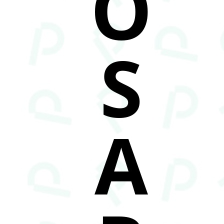
O
S
A