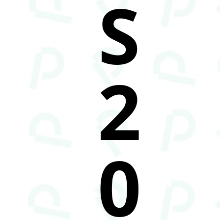
S
2
0