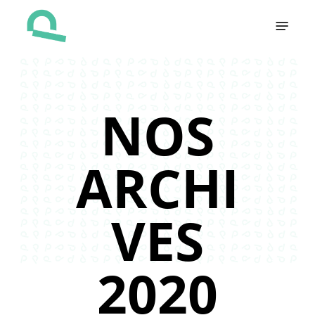
Skip
Menu
to
main
content
NOS
ARCHI
VES
2020