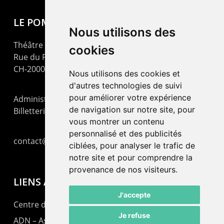
LE POMMIER
Nous utilisons des
Théâtre – Centre Culturel Neuchâtelois
cookies
Rue du Pommier 9
CH-2000 Neuchâtel
Nous utilisons des cookies et
d'autres technologies de suivi
pour améliorer votre expérience
Administration : +41 32 725 03 03
de navigation sur notre site, pour
Billetterie : +41 32 725 05 05
vous montrer un contenu
personnalisé et des publicités
contact@lepommier.ch
ciblées, pour analyser le trafic de
notre site et pour comprendre la
provenance de nos visiteurs.
LIENS AMIS
J'accepte
Centre de culture ABC
Je refuse
ADN – Association Danse Neuchâtel