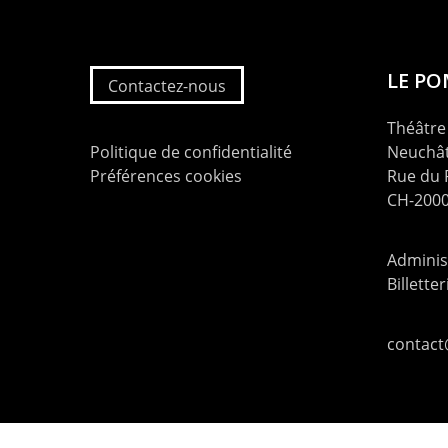
LE P
Contactez-nous
Théâtre 
Politique de confidentialité
Neuchât
Préférences cookies
Rue du
CH-2000
Administ
Billette
contac