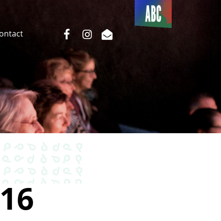
Du côté
de l’ABC
facebook
instagram
email
Contact
16