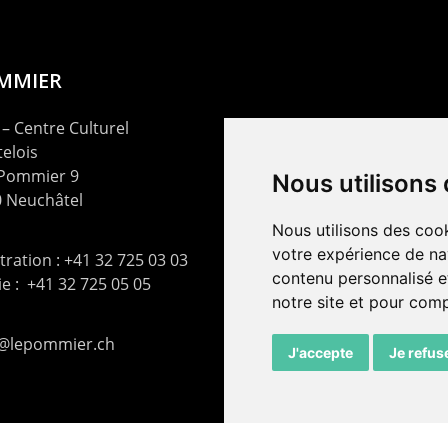
OMMIER
– Centre Culturel
elois
 Pommier 9
Nous utilisons
 Neuchâtel
Nous utilisons des cook
votre expérience de na
ration : +41 32 725 03 03
contenu personnalisé et
rie : +41 32 725 05 05
notre site et pour com
t@lepommier.ch
J'accepte
Je refus