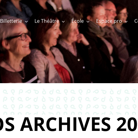
Billetterie
Le Théâtre
École
Espace pro
S ARCHIVES 20