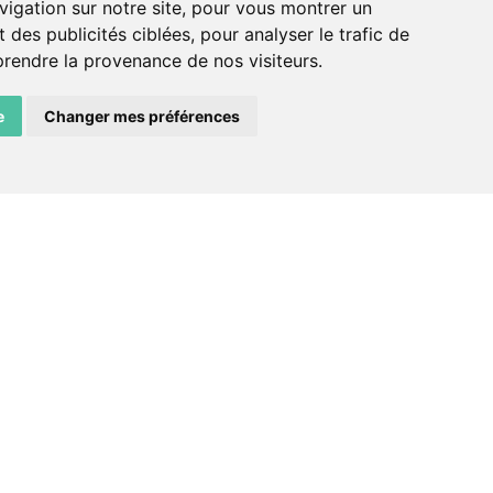
ADN – Association Danse Neuchâtel
vigation sur notre site, pour vous montrer un
 des publicités ciblées, pour analyser le trafic de
prendre la provenance de nos visiteurs.
e
Changer mes préférences
facebook
instagram
email