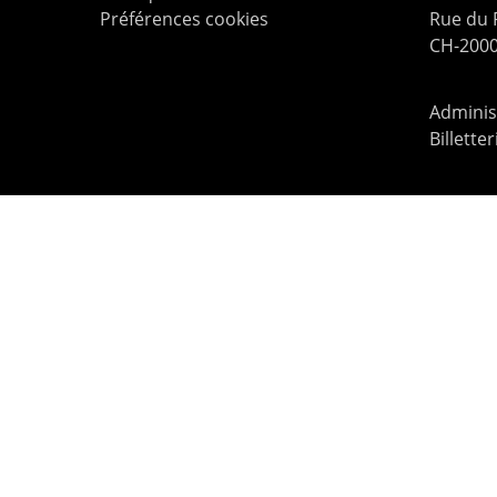
Préférences cookies
Rue du
CH-2000
Administ
Billette
contac
© 2026 Le Pommier.