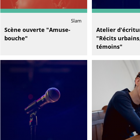
Slam
Scène ouverte "Amuse-
Atelier d'écrit
bouche"
"Récits urbains,
témoins"