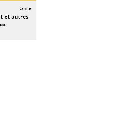
Conte
t et autres
ux