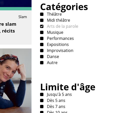
Catégories
Théâtre
Slam
Midi théâtre
ure slam
Arts de la parole
 récits
Musique
Performances
Expositions
Improvisation
Danse
Autre
Limite d'âge
Jusqu'à 5 ans
Dès 5 ans
Dès 7 ans
Dès 10 ans