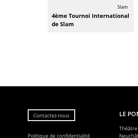
Slam
4ème Tournoi International
de Slam
LE P
Contactez-nous
Théâtre 
Politique de confidentialité
Neuchât