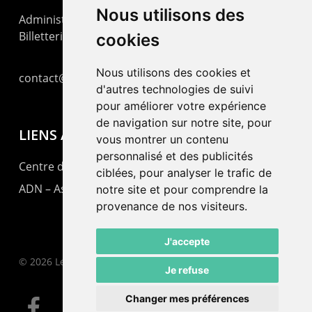
Nous utilisons des
Administration : +41 32 725 03 03
Billetterie : +41 32 725 05 05
cookies
Nous utilisons des cookies et
contact@lepommier.ch
d'autres technologies de suivi
pour améliorer votre expérience
de navigation sur notre site, pour
LIENS AMIS
vous montrer un contenu
personnalisé et des publicités
Centre de culture ABC
ciblées, pour analyser le trafic de
ADN – Association Danse Neuchâtel
notre site et pour comprendre la
provenance de nos visiteurs.
J'accepte
© 2026 Le Pommier.
Je refuse
Changer mes préférences
facebook
instagram
email