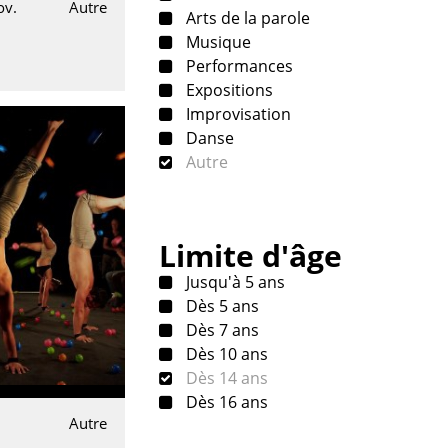
ov.
Autre
Arts de la parole
Musique
Performances
Expositions
Improvisation
Danse
Autre
Limite d'âge
Jusqu'à 5 ans
Dès 5 ans
Dès 7 ans
Dès 10 ans
Dès 14 ans
Dès 16 ans
Autre