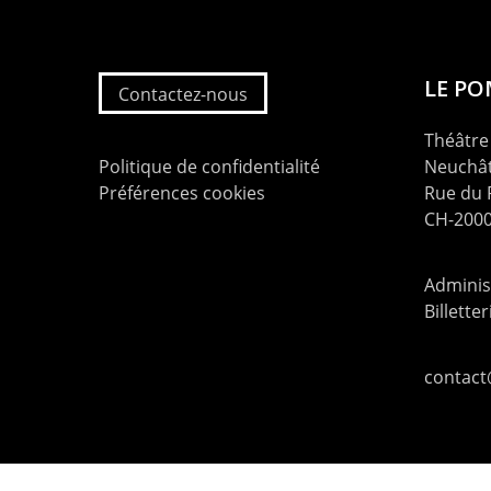
LE P
Contactez-nous
Théâtre 
Politique de confidentialité
Neuchât
Préférences cookies
Rue du
CH-2000
Administ
Billette
contac