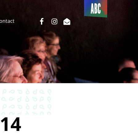
Du côté
de l’ABC
facebook
instagram
email
Contact
14