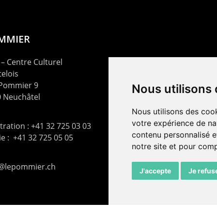
OMMIER
– Centre Culturel
elois
 Pommier 9
Nous utilisons
 Neuchâtel
Nous utilisons des cook
votre expérience de na
ration : +41 32 725 03 03
contenu personnalisé et
rie : +41 32 725 05 05
notre site et pour com
t@lepommier.ch
J'accepte
Je refus