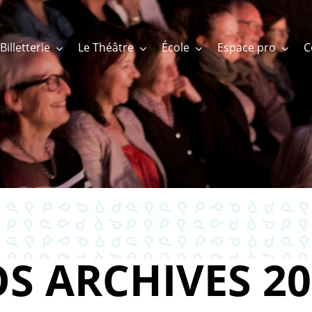
Billetterie
Le Théâtre
École
Espace pro
S ARCHIVES 20