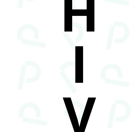
H
I
V