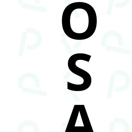
O
S
A