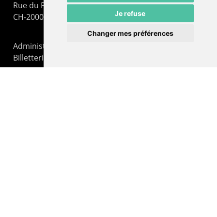
Rue du Pommier 9
Je refuse
CH-2000 Neuchâtel
Changer mes préférences
Administration : +41 32 725 03 03
Billetterie : +41 32 725 05 05
contact@lepommier.ch
LIENS AMIS
Centre de culture ABC
ADN – Association Danse Neuchâtel
© 2026 Le Pommier.