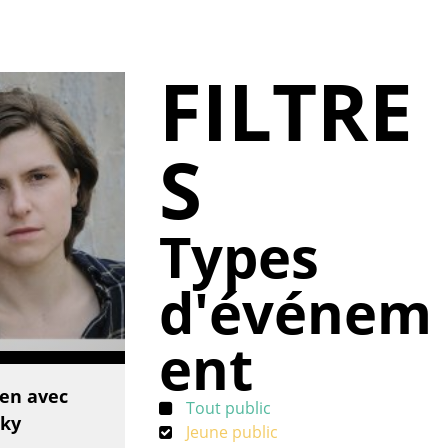
FILTRE
S
Types
d'événem
ent
ien avec
Tout public
sky
Jeune public