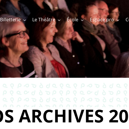
Billetterie
Le Théâtre
École
Espace pro
S ARCHIVES 20