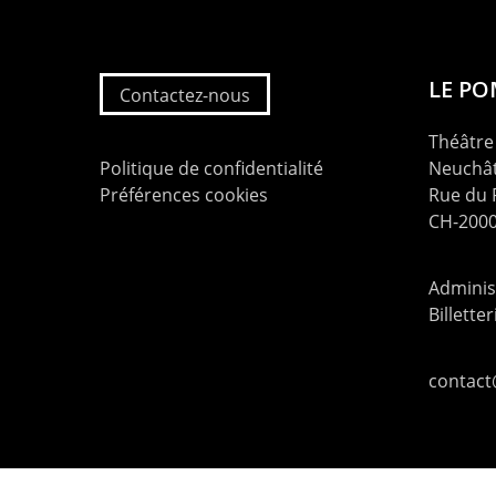
LE P
Contactez-nous
Théâtre 
Politique de confidentialité
Neuchât
Préférences cookies
Rue du
CH-2000
Administ
Billette
contac