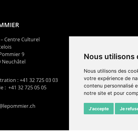
OMMIER
– Centre Culturel
elois
 Pommier 9
Nous utilisons
 Neuchâtel
Nous utilisons des cook
votre expérience de na
ration : +41 32 725 03 03
contenu personnalisé et
rie : +41 32 725 05 05
notre site et pour com
t@lepommier.ch
J'accepte
Je refus