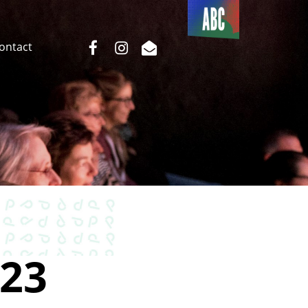
Du côté
de l’ABC
facebook
instagram
email
Contact
23