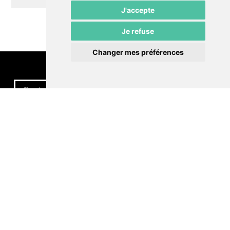
J'accepte
Je refuse
Changer mes préférences
Contactez-nous
Politique de confidentialité
Préférences cookies
LE POMMIER
Théâtre – Centre Culturel Neuchâtelois
Rue du Pommier 9
CH-2000 Neuchâtel