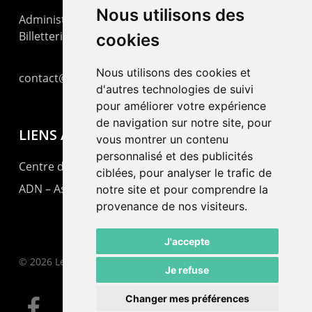
Nous utilisons des
Administration : +41 32 725 03 03
Billetterie : +41 32 725 05 05
cookies
Nous utilisons des cookies et
contact@lepommier.ch
d'autres technologies de suivi
pour améliorer votre expérience
de navigation sur notre site, pour
LIENS AMIS
vous montrer un contenu
personnalisé et des publicités
Centre de culture ABC
ciblées, pour analyser le trafic de
ADN – Association Danse Neuchâtel
notre site et pour comprendre la
provenance de nos visiteurs.
J'accepte
© 2026 Le Pommier.
Je refuse
Changer mes préférences
facebook
instagram
email