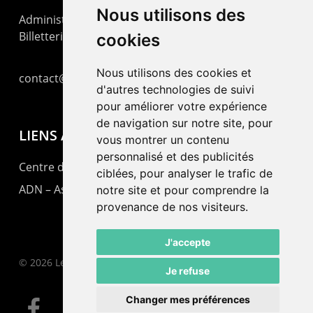
Nous utilisons des
Administration : +41 32 725 03 03
Billetterie : +41 32 725 05 05
cookies
Nous utilisons des cookies et
contact@lepommier.ch
d'autres technologies de suivi
pour améliorer votre expérience
de navigation sur notre site, pour
LIENS AMIS
vous montrer un contenu
personnalisé et des publicités
Centre de culture ABC
ciblées, pour analyser le trafic de
ADN – Association Danse Neuchâtel
notre site et pour comprendre la
provenance de nos visiteurs.
J'accepte
© 2026 Le Pommier.
Je refuse
Changer mes préférences
facebook
instagram
email