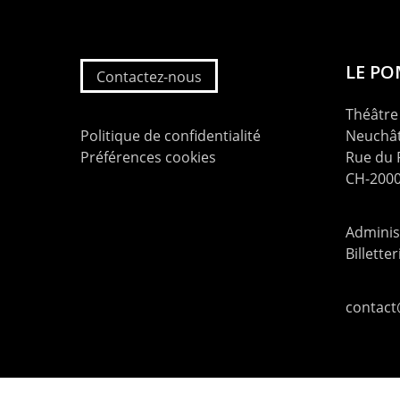
LE P
Contactez-nous
Théâtre 
Politique de confidentialité
Neuchât
Préférences cookies
Rue du
CH-2000
Administ
Billette
contac