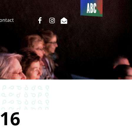
Du côté
de l’ABC
facebook
instagram
email
Contact
16