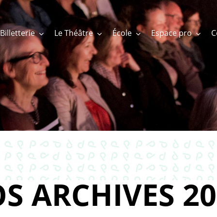
Billetterie
Le Théâtre
École
Espace pro
S ARCHIVES 20