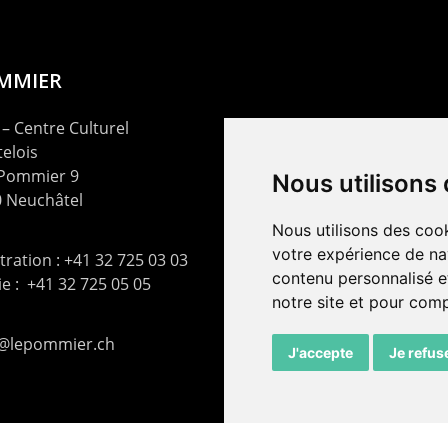
OMMIER
– Centre Culturel
elois
 Pommier 9
Nous utilisons
 Neuchâtel
Nous utilisons des cook
votre expérience de na
ration : +41 32 725 03 03
contenu personnalisé et
rie : +41 32 725 05 05
notre site et pour com
t@lepommier.ch
J'accepte
Je refus