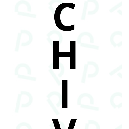
C
H
I