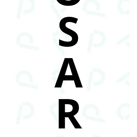
S
A
R