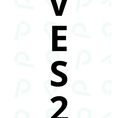
V
E
S
2