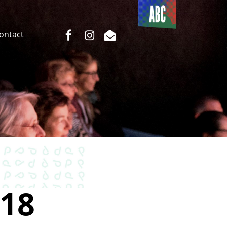
Du côté
de l’ABC
facebook
instagram
email
Contact
18