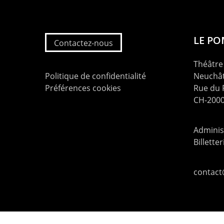
LE P
Contactez-nous
Théâtre 
Politique de confidentialité
Neuchât
Préférences cookies
Rue du
CH-2000
Administ
Billette
contac