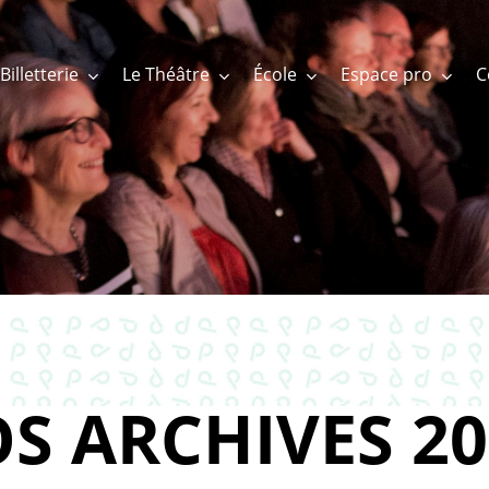
Billetterie
Le Théâtre
École
Espace pro
S ARCHIVES 20