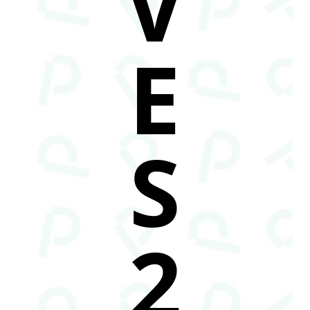
V
E
S
2