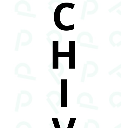
C
H
I