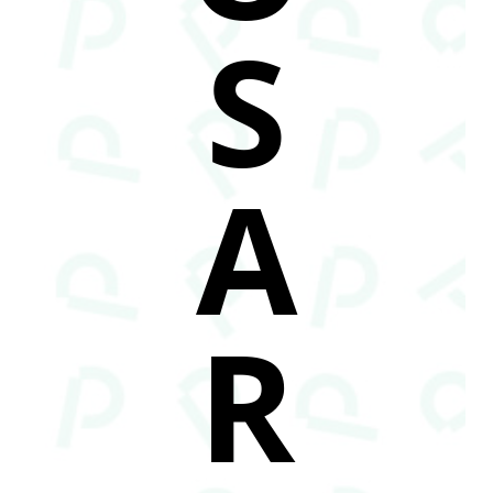
S
A
R