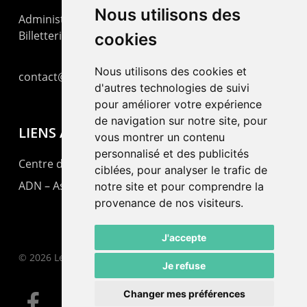
Nous utilisons des
Administration : +41 32 725 03 03
Billetterie : +41 32 725 05 05
cookies
Nous utilisons des cookies et
contact@lepommier.ch
d'autres technologies de suivi
pour améliorer votre expérience
de navigation sur notre site, pour
LIENS AMIS
vous montrer un contenu
personnalisé et des publicités
Centre de culture ABC
ciblées, pour analyser le trafic de
ADN – Association Danse Neuchâtel
notre site et pour comprendre la
provenance de nos visiteurs.
J'accepte
© 2026 Le Pommier.
Je refuse
Changer mes préférences
facebook
instagram
email