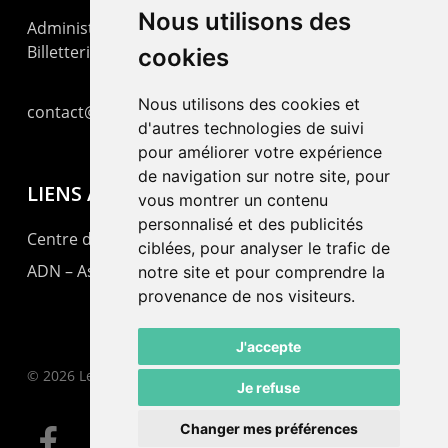
Nous utilisons des
Administration : +41 32 725 03 03
Billetterie : +41 32 725 05 05
cookies
Nous utilisons des cookies et
contact@lepommier.ch
d'autres technologies de suivi
pour améliorer votre expérience
de navigation sur notre site, pour
LIENS AMIS
vous montrer un contenu
personnalisé et des publicités
Centre de culture ABC
ciblées, pour analyser le trafic de
ADN – Association Danse Neuchâtel
notre site et pour comprendre la
provenance de nos visiteurs.
J'accepte
© 2026 Le Pommier.
Je refuse
Changer mes préférences
facebook
instagram
email