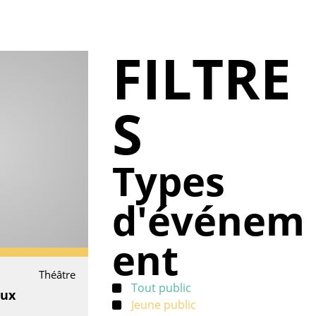
FILTRE
S
Types
d'événem
ent
Théâtre
Tout public
aux
Jeune public