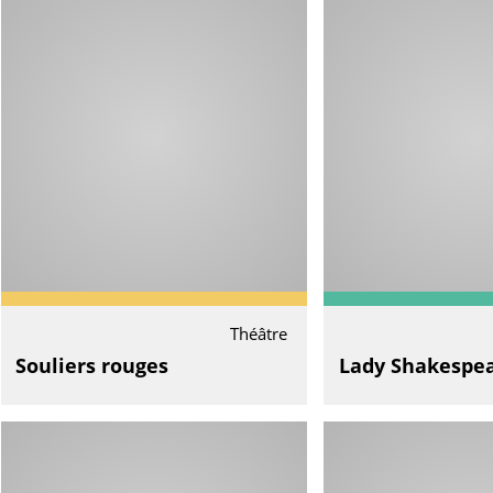
Théâtre
Souliers rouges
Lady Shakespe