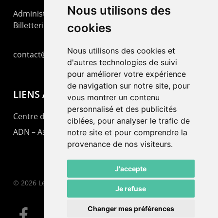
Nous utilisons des
Administration : +41 32 725 03 03
Billetterie : +41 32 725 05 05
cookies
Nous utilisons des cookies et
contact@lepommier.ch
d'autres technologies de suivi
pour améliorer votre expérience
de navigation sur notre site, pour
LIENS AMIS
vous montrer un contenu
personnalisé et des publicités
Centre de culture ABC
ciblées, pour analyser le trafic de
ADN – Association Danse Neuchâtel
notre site et pour comprendre la
provenance de nos visiteurs.
J'accepte
© 2026 Le Pommier.
Je refuse
Changer mes préférences
facebook
instagram
email