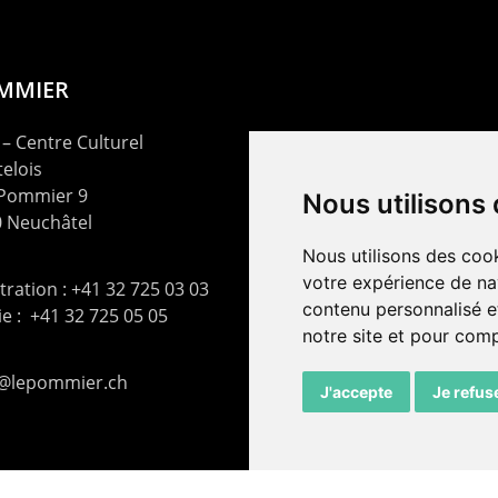
OMMIER
– Centre Culturel
elois
 Pommier 9
Nous utilisons
 Neuchâtel
Nous utilisons des cook
votre expérience de na
ration : +41 32 725 03 03
contenu personnalisé et
rie : +41 32 725 05 05
notre site et pour com
t@lepommier.ch
J'accepte
Je refus