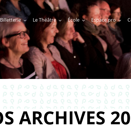
Billetterie
Le Théâtre
École
Espace pro
S ARCHIVES 20