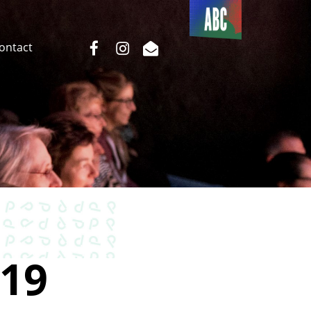
Du côté
de l’ABC
facebook
instagram
email
Contact
19