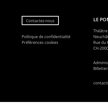
LE P
Contactez-nous
Théâtre 
Politique de confidentialité
Neuchât
Préférences cookies
Rue du
CH-2000
Administ
Billette
contac