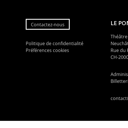
LE P
Contactez-nous
Théâtre 
Politique de confidentialité
Neuchât
Préférences cookies
Rue du
CH-2000
Administ
Billette
contac