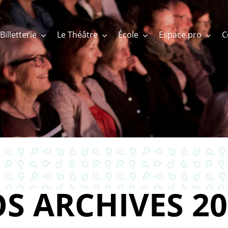
Billetterie
Le Théâtre
École
Espace pro
S ARCHIVES 20