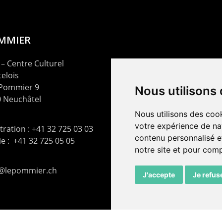
OMMIER
– Centre Culturel
elois
 Pommier 9
Nous utilisons
 Neuchâtel
Nous utilisons des cook
votre expérience de na
ration : +41 32 725 03 03
contenu personnalisé et
rie : +41 32 725 05 05
notre site et pour com
t@lepommier.ch
J'accepte
Je refus