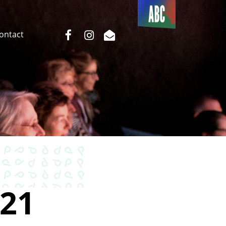
Du côté
de l’ABC
facebook
instagram
email
Contact
21